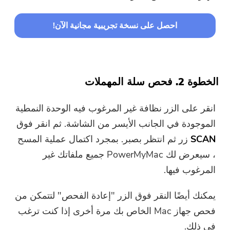
إذا كنت ترغب في شراء البرنامج ،
الرجاء النقر فوق
متجر
.
احصل على نسخة تجريبية مجانية الآن!
الرجاء إدخال عنوان بريد إلكتروني صالح.
الخطوة 2. فحص سلة المهملات
إرسال
انقر على الزر
نظافة غير المرغوب فيه
الوحدة النمطية
الموجودة في الجانب الأيسر من الشاشة. ثم انقر فوق
SCAN
زر ثم انتظر بصبر. بمجرد اكتمال عملية المسح
شكرا لاشتراكك!
شكرا لاشتراكك!
، سيعرض لك PowerMyMac جميع ملفاتك غير
المرغوب فيها.
تم إرسال رابط التنزيل ورمز القسيمة
إلى بريدك الإلكتروني
يمكنك أيضًا النقر فوق الزر "إعادة الفحص" لتتمكن من
user@email.com. يمكنك أيضًا النقر
فوق الزر لشراء البرنامج مباشرةً.
فحص جهاز Mac الخاص بك مرة أخرى إذا كنت ترغب
في ذلك.