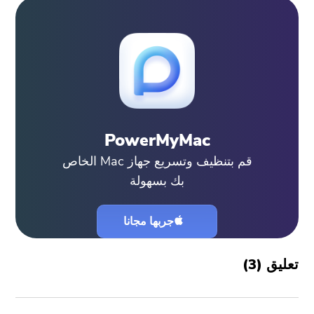
PowerMyMac
قم بتنظيف وتسريع جهاز Mac الخاص
بك بسهولة
جربها مجانا
تعليق (
3
)