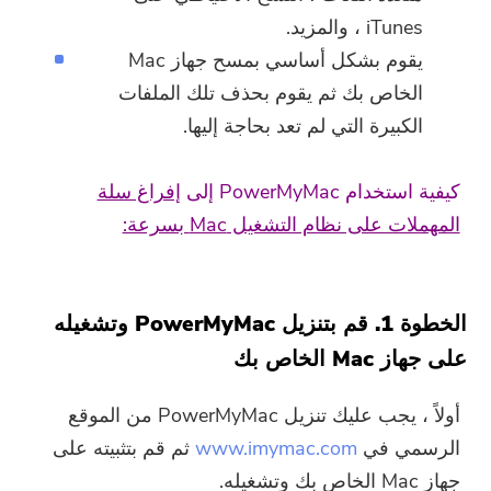
iTunes ، والمزيد.
يقوم بشكل أساسي بمسح جهاز Mac
الخاص بك ثم يقوم بحذف تلك الملفات
الكبيرة التي لم تعد بحاجة إليها.
كيفية استخدام
PowerMyMac إلى
إفراغ سلة
المهملات على نظام التشغيل Mac بسرعة:
أنت على وشك الإنتهاء.
الحارة موجه
الخطوة 1. قم بتنزيل PowerMyMac وتشغيله
اشترك في أفضل عروضنا وأخبارنا
على جهاز Mac الخاص بك
يمكن أن يكون هذا البرنامج فقط لا
حول تطبيقات iMyMac.
يمكن تنزيل هذا البرنامج واستخدامه
أولاً ، يجب عليك تنزيل PowerMyMac من الموقع
إلا على جهاز Mac. يمكنك إدخال
الرسمي في
www.imymac.com
ثم قم بتثبيته على
عنوان بريدك الإلكتروني للحصول
جهاز Mac الخاص بك وتشغيله.
على رابط التنزيل ورمز القسيمة.