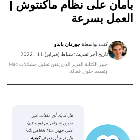
بأمان على نظام ماكنتوش |
العمل بسرعة
PowerUninstall
محول الفيديو
كتب بواسطة
جوردان بالدو
شاشة مسجل
تاريخ آخر تحديث: شباط (فبراير) 11 ، 2022
خبير الكتابة القدير الذي يتقن تحليل مشكلات Mac
وتقديم حلول فعالة.
ضاغط قوات الدفاع الشعبي
تدريب عبر الأنترنات
تحويل الفيديو مجانا
هل لديك أي ملفات غير
ضرورية وغير مرغوب فيها
محرر فيديو مجانا
على جهاز Mac الخاص بك؟
هل تريد أن تعرف
كيفية