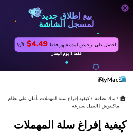
ماك نظافة
اشتري الآن
بيع إطلاق جديد
لمسجل الشاشة
$4.49
احصل على ترخيص لمدة شهر فقط
الآن!
فقط
1
يوم
اليسار
iMyMac
ماك نظافة
كيفية إفراغ سلة المهملات بأمان على نظام
المنتج والحل
ماكنتوش | العمل بسرعة
المتجر
مرافق
كيفية إفراغ سلة المهملات
الدعم
PowerMyMac