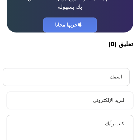
بك بسهولة
جربها مجانا
تعليق (
0
)