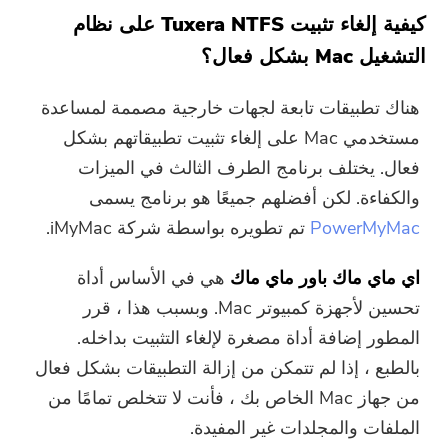
شكرا لاشتراكك!
كيفية إلغاء تثبيت Tuxera NTFS على نظام
شكرا لاشتراكك!
التشغيل Mac بشكل فعال؟
تم إرسال رابط التنزيل ورمز القسيمة
إلى بريدك الإلكتروني
هناك تطبيقات تابعة لجهات خارجية مصممة لمساعدة
user@email.com. يمكنك أيضًا النقر
مستخدمي Mac على إلغاء تثبيت تطبيقاتهم بشكل
فوق الزر لشراء البرنامج مباشرةً.
فعال. يختلف برنامج الطرف الثالث في الميزات
والكفاءة. لكن أفضلهم جميعًا هو برنامج يسمى
اشتري الآن
PowerMyMac
تم تطويره بواسطة شركة iMyMac.
اي ماي ماك باور ماي ماك
هي في الأساس أداة
تحسين لأجهزة كمبيوتر Mac. وبسبب هذا ، قرر
المطور إضافة أداة مصغرة لإلغاء التثبيت بداخله.
بالطبع ، إذا لم تتمكن من إزالة التطبيقات بشكل فعال
من جهاز Mac الخاص بك ، فأنت لا تتخلص تمامًا من
الملفات والمجلدات غير المفيدة.