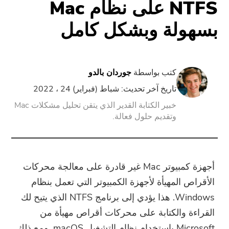
NTFS على نظام Mac
بسهولة وبشكل كامل
PowerUninstall
محول الفيديو
كتب بواسطة
جوردان بالدو
شاشة مسجل
تاريخ آخر تحديث: شباط (فبراير) 24 ، 2022
خبير الكتابة القدير الذي يتقن تحليل مشكلات Mac
وتقديم حلول فعالة.
ضاغط قوات الدفاع الشعبي
تدريب عبر الأنترنات
أجهزة كمبيوتر Mac غير قادرة على معالجة محركات
تحويل الفيديو مجانا
الأقراص المهيأة لأجهزة الكمبيوتر التي تعمل بنظام
Windows. هذا يؤدي إلى برنامج NTFS الذي يتيح لك
محرر فيديو مجانا
القراءة والكتابة على محركات أقراص مهيأة من
Microsoft باستخدام نظام التشغيل macOS. ومع ذلك