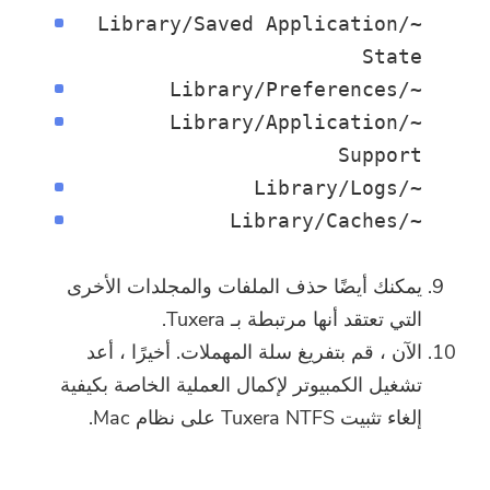
أنت على وشك الإنتهاء.
~/Library/Saved Application
الحارة موجه
اشترك في أفضل عروضنا وأخبارنا
State
يمكن أن يكون هذا البرنامج فقط لا
حول تطبيقات iMyMac.
~/Library/Preferences
يمكن تنزيل هذا البرنامج واستخدامه
~/Library/Application
إلا على جهاز Mac. يمكنك إدخال
Support
عنوان بريدك الإلكتروني للحصول
~/Library/Logs
على رابط التنزيل ورمز القسيمة.
~/Library/Caches
إذا كنت ترغب في شراء البرنامج ،
الرجاء النقر فوق
متجر
.
يمكنك أيضًا حذف الملفات والمجلدات الأخرى
الرجاء إدخال عنوان بريد إلكتروني صالح.
التي تعتقد أنها مرتبطة بـ Tuxera.
الآن ، قم بتفريغ سلة المهملات. أخيرًا ، أعد
تشغيل الكمبيوتر لإكمال العملية الخاصة بكيفية
إرسال
إلغاء تثبيت Tuxera NTFS على نظام Mac.