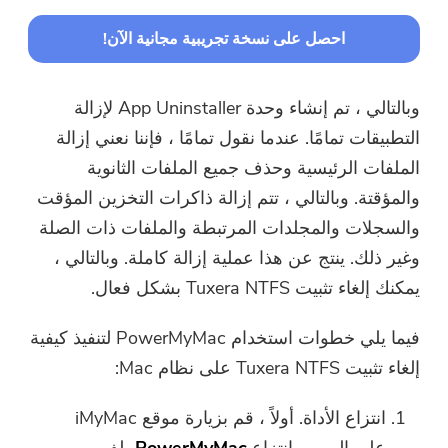
احصل على نسخة تجريبية مجانية الآن!
وبالتالي ، تم إنشاء وحدة App Uninstaller لإزالة
التطبيقات تمامًا. عندما نقول تمامًا ، فإننا نعني إزالة
الملفات الرئيسية وحذف جميع الملفات الثانوية
والمؤقتة. وبالتالي ، تتم إزالة ذاكرات التخزين المؤقت
والسجلات والمجلدات المرتبطة والملفات ذات الصلة
وغير ذلك. ينتج عن هذا عملية إزالة كاملة. وبالتالي ،
يمكنك إلغاء تثبيت Tuxera NTFS بشكل فعال.
فيما يلي خطوات استخدام PowerMyMac لتنفيذ كيفية
إلغاء تثبيت Tuxera NTFS على نظام Mac:
انتزاع الأداة. أولاً ، قم بزيارة موقع iMyMac
على الويب وانتزاع
PowerMyMac
ملف