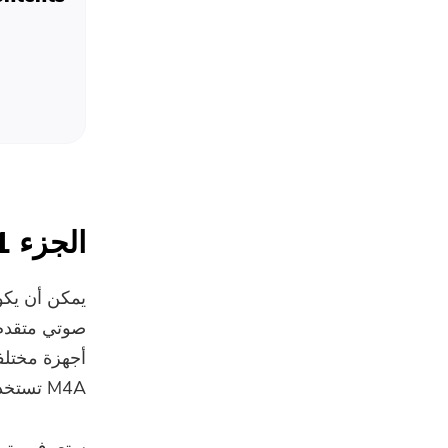
الجزء 1. ما هو ملف M4A؟
صوتي متقدم
أجهزة مختلف
M4A تستخدم ALAC (برنامج ترميز Apple Lossless Audio Codec).