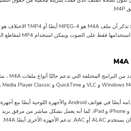
كون نسخة الملف الذي قمت بتنزيله محمية من حقوق النشر 
M4.
تذكر أن ملف M4A هو MPEG-4 أيضًا أو 4
Quick و Media Player Classic و Winamp.
iPod touch و iPhone و iPad. كما أنه يعمل بشكل مباشر من مرفق ب
A. تدعم الأجهزة الأخرى أيضًا M4A.