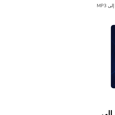
الجزء 2. طريقة سريعة وسهلة لتحويل M4A إلى