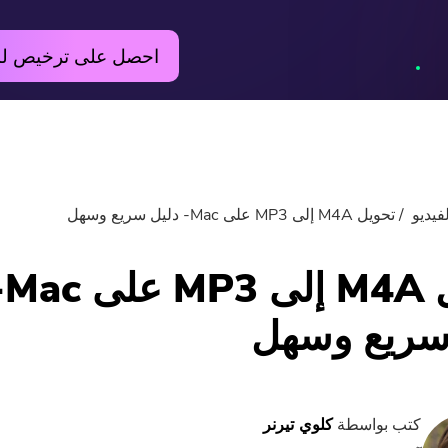
احصل على ترخيص ل
فيديو
تحويل M4A إلى MP3 على Mac- دليل سريع وسهل
تحويل 4A
سريع وسهل
كتب بواسطة
كلوي تيرنر