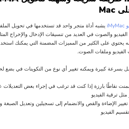
اشترك في أفضل عروضنا وأخبارنا
حول تطبيقات iMyMac.
iM
يشبه أداة متجر واحد قد تستخدمها في تحويل الملفا
الرجاء إدخال عنوان بريد إلكتروني صالح.
الفيديو والصوت في العديد من تنسيقات الإدخال والإخراج المتا
إنه يحتوي على الكثير من المميزات المضمنة التي يمكنك استخد
إرسال
 الفيديو وملفات الصوت.
مل بسرعة كبيرة ويمكنه تغيير أي نوع من التكوينات في بضع ل
شكرا لاشتراكك!
منت نقاطًا بارزة إذا كنت قد ترغب في إجراء بعض التعديلات 
 مثل ترقية الفيديو
تغيير الإضاءة والقص والانضمام إلى تسجيلين وتعديل الصبغة وال
قسيم الفيديو