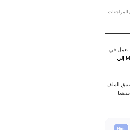
ضاغط قوات الدفاع الشعبي
 المراجعات
د تنزيل أغنية عبر iTunes ولكنها لا تعمل في
تحويل M4A إلى
نسيق الملف
تداد لتحديد نوع تنسيق الملف. يعد M4A أو MPEG-4 أحدهما