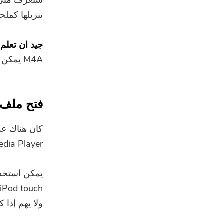
ستعرف متى ت
تنزيلها كملحق P
جيد ان تعلم:
M4A يمكن استخدامها فقط على الصوت ويمكن استخدام MP4 لمقاطع الفيديو.
فتح ملف M4A
Windows Media Player و VLC و Time
ولا يهم إذا كان يستخدم ALAC أو AC