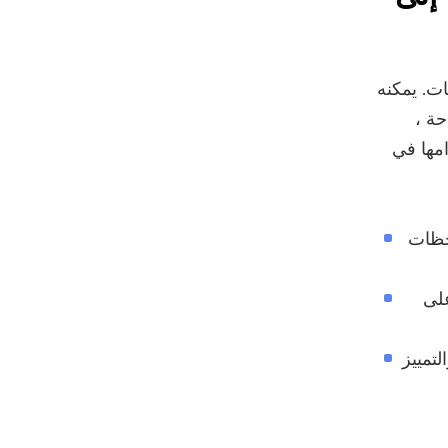
ت. يمكنه
حة ،
امها في
حظات
على
تمييز