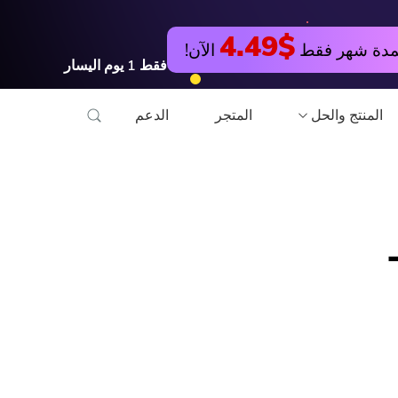
جربها مجانا
اشتري الآن
$4.49
مدة شهر فقط
الآن!
فقط
1
يوم
اليسار
المنتج والحل
المتجر
الدعم
مرافق
تدريب عبر الأنترنات
Hot
PowerMyMac
تحويل الفيديو مجانا
M إلى MP3 على Mac-
PowerUninstall
محرر فيديو مجانا
محول الفيديو
ضاغط صور مجاني
شاشة مسجل
قوات الدفاع الشعبي ال