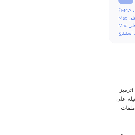
يمكن أن يكون هناك عدد من ملفات M4A التي تم ترميزها باستخدام AAC (ترميز
يله على
ملفات