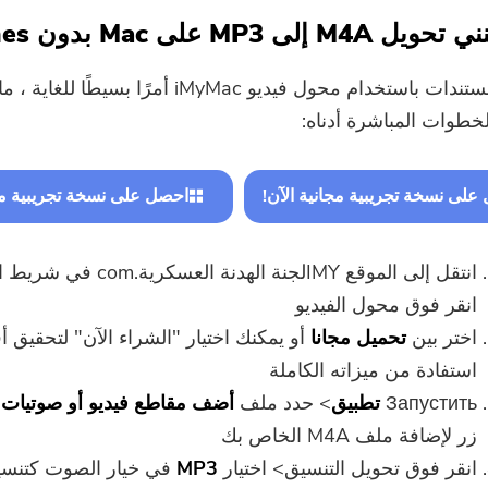
لى MP3 على Mac بدون iTunes؟
يعد تغيير المستندات باستخدام محول فيديو iMyMac أمرًا بسيطًا 
خطوات المباشرة أدناه:
على نسخة تجريبية مجانية الآن!
احصل على نسخة تجريبية مجا
انتقل إلى الموقع
IMY
لجنة الهدنة العسكرية
.com
في شريط ال
انقر فوق محول الفيديو
اختر بين
تحميل مجانا
أو يمكنك اختيار "الشراء الآن" لتحقيق 
استفادة من ميزاته الكاملة
Запустить
تطبيق
> حدد ملف
أضف مقاطع فيديو أو صوتيات 
زر لإضافة ملف M4A الخاص بك
انقر فوق تحويل التنسيق> اختيار
MP3
في خيار الصوت كتنس