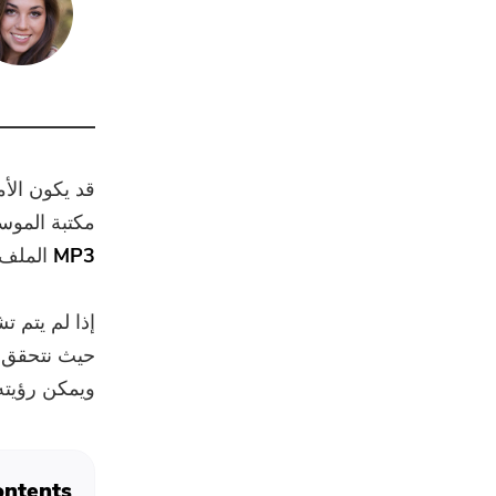
مكتبة الموس
MP3
الملف 
إذا لم يتم ت
ويمكن رؤيته ب
ntents: