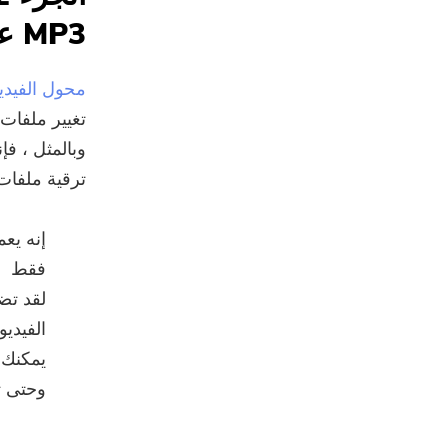
MP3 على Mac
محول الفيديو yMac
تغيير ملفات 
وبالمثل ، ف
ترقية ملفات
إنه يع
فقط
لقد تض
الفيديو
يمكنك 
وحتى ت