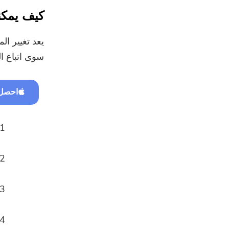
كيف يمكنني تحويل M4A إ
سوى اتباع ال
احصل 