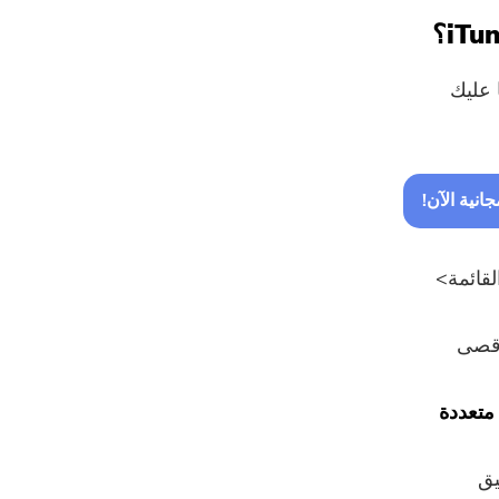
للغاية ، ما عليك
نية الآن!
قائمة>
أقصى
متعددة
يق