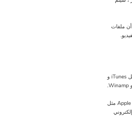
، سيتم
MP؟ الاختلاف هو أن ملفات
كان هناك عدد من البرامج المختلفة التي تدعم حاليًا أنواع ملفات M4A ، مثل iTunes و
يمكن استخدامه أيضًا في هواتف Android والأجهزة اللوحية أيضًا مع أجهزة Apple مثل
ريد إلكتروني