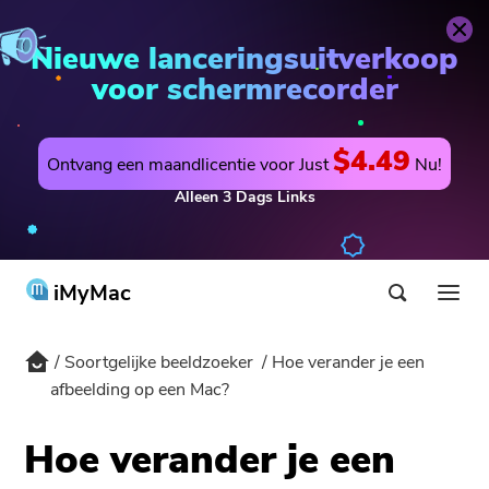
Soortgelijke beeldzoeker
Nu bestellen
Nieuwe lanceringsuitverkoop
voor schermrecorder
$4.49
Ontvang een maandlicentie voor Just
Nu!
Alleen
3
Dags
Links
iMyMac
Soortgelijke beeldzoeker
Hoe verander je een
Product & Oplossing
afbeelding op een Mac?
Shop
utility
Hoe verander je een
Warm
Support
PowerMyMac