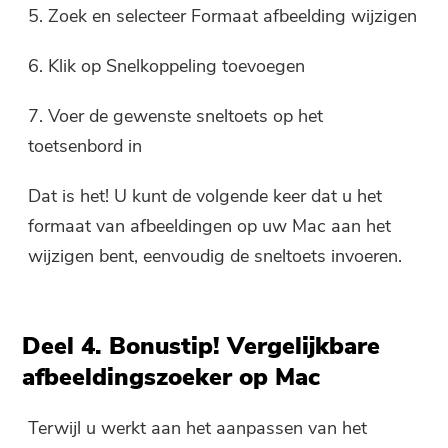
5. Zoek en selecteer Formaat afbeelding wijzigen
Vul een geldig e-mailadres.
6. Klik op Snelkoppeling toevoegen
7. Voer de gewenste sneltoets op het
Verzenden
toetsenbord in
Dat is het! U kunt de volgende keer dat u het
Bedankt voor je abonnement!
formaat van afbeeldingen op uw Mac aan het
Bedankt voor je abonnement!
wijzigen bent, eenvoudig de sneltoets invoeren.
De downloadlink en couponcode zijn
verzonden naar uw e-mailadres
user@email.com. U kunt ook op de
Deel 4. Bonustip! Vergelijkbare
knop klikken om de software direct
aan te schaffen.
afbeeldingszoeker op Mac
Nu bestellen
Terwijl u werkt aan het aanpassen van het