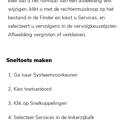
keer dat u het formaat van een afbeelding wilt
wijzigen, klikt u met de rechtermuisknop op het
bestand in de Finder en kiest u Services, en
selecteert u vervolgens in de vervolgkeuzelijsten
Afbeelding vergroten of verkleinen.
Je bent bijna klaar.
Warme Snelheid
Sneltoets maken
Abonneer u op onze beste deals
Deze software kan alleen
en nieuws over iMyMac-apps.
1. Ga naar Systeemvoorkeuren
worden Deze software kan
alleen worden gedownload en
2. Kies toetsenbord
gebruikt op Mac. U kunt uw e-
mailadres invoeren om de
3. Klik op Snelkoppelingen
downloadlink en couponcode te
ontvangen. Als u de software
4. Selecteer Services in de linkerzijbalk
wilt kopen, klikt u op:
shop
.