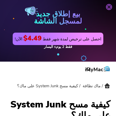
ماك نظافة
اشتري الآن
بيع إطلاق جديد
لمسجل الشاشة
$4.49
احصل على ترخيص لمدة شهر فقط
الآن!
فقط
2
يومs
اليسار
iMyMac
ماك نظافة
كيفية مسح System Junk على ماك؟
المنتج والحل
المتجر
مرافق
كيفية مسح System Junk
الدعم
على ماك؟
PowerMyMac