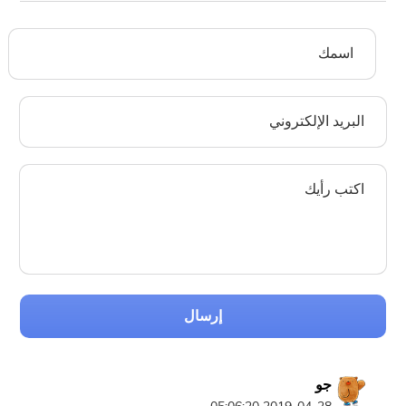
إرسال
جو