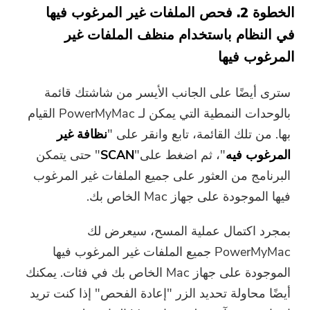
user@email.com. يمكنك أيضًا النقر
الخطوة 2. فحص الملفات غير المرغوب فيها
فوق الزر لشراء البرنامج مباشرةً.
في النظام باستخدام منظف الملفات غير
المرغوب فيها
اشتري الآن
سترى أيضًا على الجانب الأيسر من شاشتك قائمة
بالوحدات النمطية التي يمكن لـ PowerMyMac القيام
بها. من تلك القائمة، تابع وانقر على "
نظافة غير
المرغوب فيه
"، ثم اضغط على"
SCAN
" حتى يتمكن
البرنامج من العثور على جميع الملفات غير المرغوب
فيها الموجودة على جهاز Mac الخاص بك.
بمجرد اكتمال عملية المسح، سيعرض لك
PowerMyMac جميع الملفات غير المرغوب فيها
الموجودة على جهاز Mac الخاص بك في فئات. يمكنك
أيضًا محاولة تحديد الزر "إعادة الفحص" إذا كنت تريد