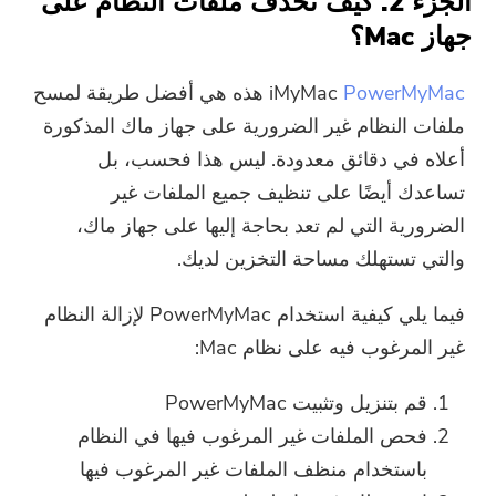
الجزء 2. كيف تحذف ملفات النظام على
جهاز Mac؟
PowerMyMac
iMyMac
هذه هي أفضل طريقة لمسح
ملفات النظام غير الضرورية على جهاز ماك المذكورة
أعلاه في دقائق معدودة. ليس هذا فحسب، بل
تساعدك أيضًا على تنظيف جميع الملفات غير
الضرورية التي لم تعد بحاجة إليها على جهاز ماك،
والتي تستهلك مساحة التخزين لديك.
فيما يلي كيفية استخدام PowerMyMac لإزالة النظام
غير المرغوب فيه على نظام Mac:
أنت على وشك الإنتهاء.
الحارة موجه
قم بتنزيل وتثبيت PowerMyMac
اشترك في أفضل عروضنا وأخبارنا
فحص الملفات غير المرغوب فيها في النظام
يمكن أن يكون هذا البرنامج فقط لا
حول تطبيقات iMyMac.
باستخدام منظف الملفات غير المرغوب فيها
يمكن تنزيل هذا البرنامج واستخدامه