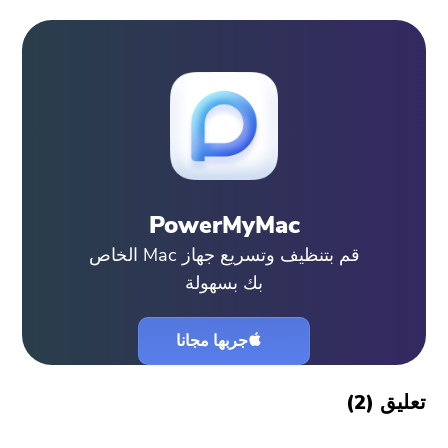
PowerMyMac
قم بتنظيف وتسريع جهاز Mac الخاص
بك بسهولة
جربها مجانا
تعليق (
2
)