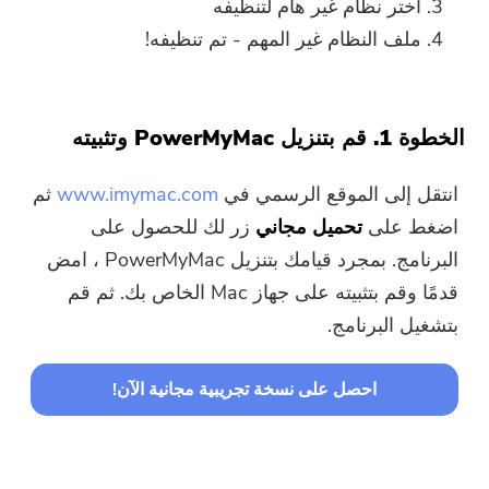
اختر نظام غير هام لتنظيفه
إلا على جهاز Mac. يمكنك إدخال
عنوان بريدك الإلكتروني للحصول
ملف النظام غير المهم - تم تنظيفه!
على رابط التنزيل ورمز القسيمة.
إذا كنت ترغب في شراء البرنامج ،
الرجاء النقر فوق
متجر
.
الخطوة 1. قم بتنزيل PowerMyMac وتثبيته
الرجاء إدخال عنوان بريد إلكتروني صالح.
انتقل إلى الموقع الرسمي في
www.imymac.com
ثم
اضغط على
تحميل مجاني
زر لك للحصول على
البرنامج. بمجرد قيامك بتنزيل PowerMyMac ، امض
إرسال
قدمًا وقم بتثبيته على جهاز Mac الخاص بك. ثم قم
بتشغيل البرنامج.
شكرا لاشتراكك!
احصل على نسخة تجريبية مجانية الآن!
شكرا لاشتراكك!
تم إرسال رابط التنزيل ورمز القسيمة
إلى بريدك الإلكتروني