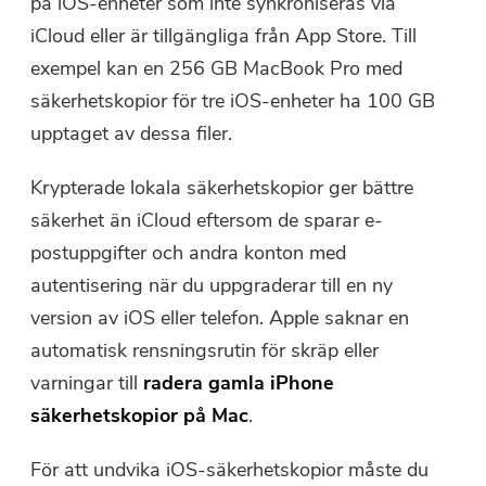
på iOS-enheter som inte synkroniseras via
Gratis fotokompressor
iCloud eller är tillgängliga från App Store. Till
exempel kan en 256 GB MacBook Pro med
Gratis PDF-kompressor
säkerhetskopior för tre iOS-enheter ha 100 GB
upptaget av dessa filer.
Krypterade lokala säkerhetskopior ger bättre
säkerhet än iCloud eftersom de sparar e-
postuppgifter och andra konton med
autentisering när du uppgraderar till en ny
version av iOS eller telefon. Apple saknar en
automatisk rensningsrutin för skräp eller
varningar till
radera
gamla
iPhone
säkerhetskopior
på Mac
.
För att undvika iOS-säkerhetskopior måste du