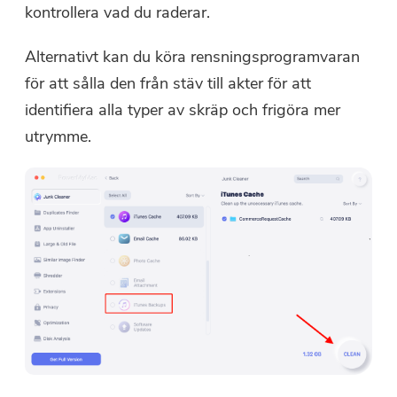
kontrollera vad du raderar.
Alternativt kan du köra rensningsprogramvaran
för att sålla den från stäv till akter för att
identifiera alla typer av skräp och frigöra mer
utrymme.
Du är nästan klar.
Varma snabba
Prenumerera på våra bästa
Denna programvara kan endast
erbjudanden och nyheter om
laddas ner och användas på
iMyMac-appar.
Mac. Du kan ange din e-
postadress för att få
nedladdningslänken och