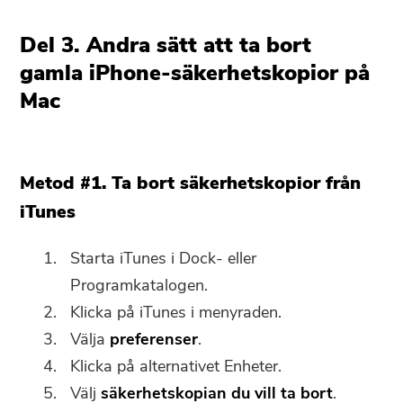
rabattkoden. Om du vill köpa
Del 3. Andra sätt att ta bort
programvaran, vänligen klicka
gamla iPhone-säkerhetskopior på
på
lagra
.
Mac
Ange en giltig e-postadress.
Metod #1. Ta bort säkerhetskopior från
Skicka
iTunes
Starta iTunes i Dock- eller
Tack för din prenumeration!
Programkatalogen.
Tack för din prenumeration!
Klicka på iTunes i menyraden.
Nedladdningslänken och
Välja
preferenser
.
kupongkoden har skickats till din e-
Klicka på alternativet Enheter.
postadress user@email.com. Du kan
också klicka på knappen för att köpa
Välj
säkerhetskopian du vill ta bort
.