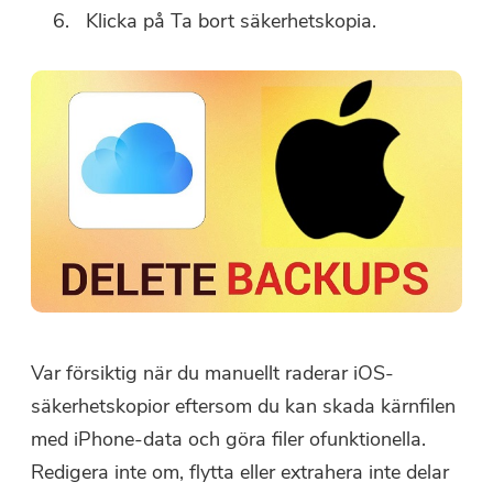
programvaran direkt.
Klicka på Ta bort säkerhetskopia.
Köp nu
Var försiktig när du manuellt raderar iOS-
säkerhetskopior eftersom du kan skada kärnfilen
med iPhone-data och göra filer ofunktionella.
Redigera inte om, flytta eller extrahera inte delar