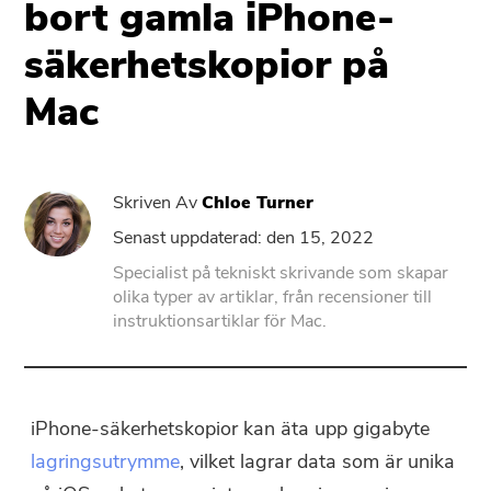
bort gamla iPhone-
säkerhetskopior på
PowerUninstall
Mac
Video Converter
Screen Recorder
Skriven Av
Chloe Turner
Senast uppdaterad: den 15, 2022
PDF-kompressor
Specialist på tekniskt skrivande som skapar
olika typer av artiklar, från recensioner till
ONLINE
instruktionsartiklar för Mac.
Gratis Video Converter
iPhone-säkerhetskopior kan äta upp gigabyte
Free Video Editor
lagringsutrymme
, vilket lagrar data som är unika