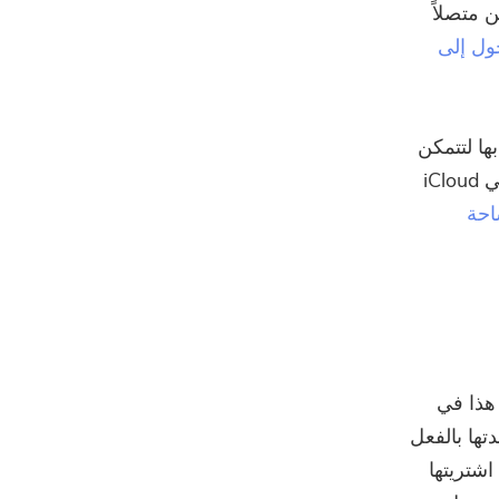
 متصلاً
ول إلى
ها لتتمكن
من الوصول إليها ، ستتمكن من رؤيتها. أيضًا ، الملفات التي قمت بتخزينها في iCloud
احة
الخاصة بك. يؤدي هذا في
تها بالفعل
ك اشتريتها