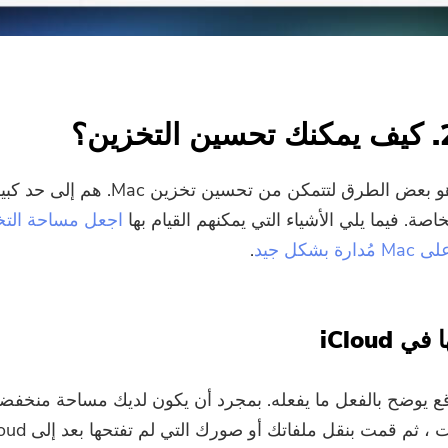
اشترك في أفضل عروضنا وأخبارنا
حول تطبيقات iMyMac.
الرجاء إدخال عنوان بريد إلكتروني صالح.
إرسال
ما لدينا هنا هو بعض الطرق لتتمكن من تحسين تخزين ac
اصة. فيما يلي الأشياء التي يمكنهم القيام بها
اجعل مساحة التخ
 بشكل جيد
.
شكرا لاشتراكك!
قع يوضح بالفعل ما يفعله. بمجرد أن يكون لديك مساحة منخفض