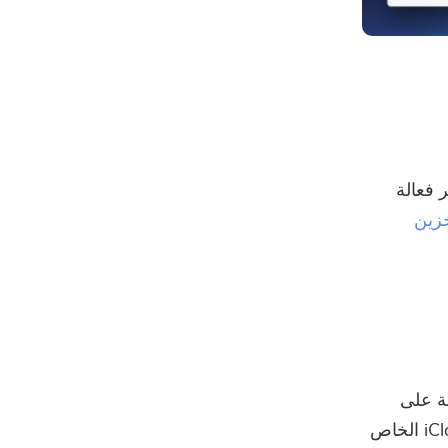
M. هم إلى حد كبير فعالة
زين
ة على
القرص الثابت ، ثم قمت بنقل ملفاتك أو صورك التي لم تفتحها بعد إلى iCloud الخاص