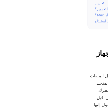
جهاز
رة على نقل الملفات
 يمنحك
محرك
ي. قبل
الوصول إليها