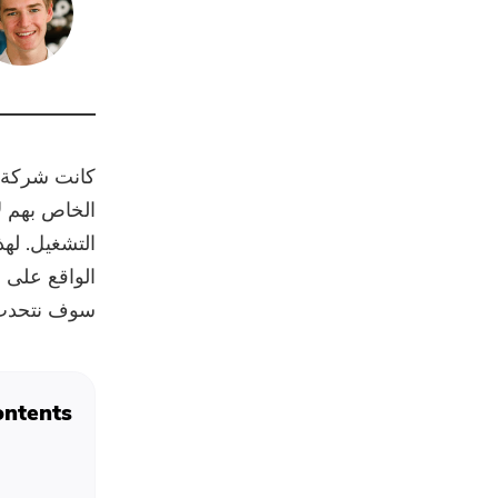
الخاص بهم ل
التشغيل. له
سوف نتحدث 
ntents: