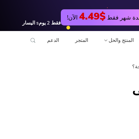
جربها مجانا
اشتري الآن
$4.49
دة شهر فقط
الآن!
فقط
2
يومs
اليسار
المنتج والحل
المتجر
الدعم
مرافق
تدريب عبر الأنترنات
Hot
PowerMyMac
تحويل الفيديو مجانا
ى
PowerUninstall
محرر فيديو مجانا
محول الفيديو
ضاغط صور مجاني
شاشة مسجل
قوات الدفاع الشعبي ال