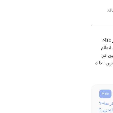
ضاغط قوات الدفاع الشعبي
كانت شركة Apple Inc. واضحة بما يكفي عندما قالوا إن التخزين على جهاز Mac
 لنظام
مين في
سين التخزين. لذلك