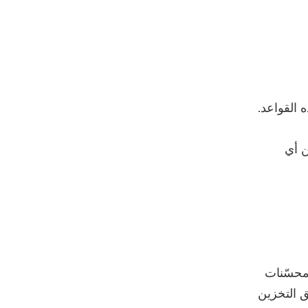
 من أي
محسّنات
ق التخزين