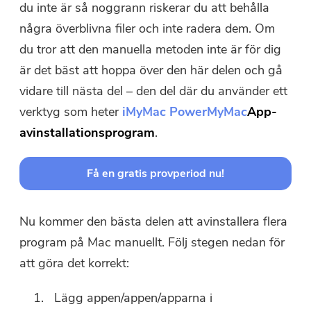
du inte är så noggrann riskerar du att behålla
några överblivna filer och inte radera dem. Om
du tror att den manuella metoden inte är för dig
Tack för din prenumeration!
är det bäst att hoppa över den här delen och gå
Tack för din prenumeration!
vidare till nästa del – den del där du använder ett
Nedladdningslänken och
verktyg som heter
iMyMac PowerMyMac
App-
kupongkoden har skickats till din e-
avinstallationsprogram
.
postadress user@email.com. Du kan
också klicka på knappen för att köpa
programvaran direkt.
Få en gratis provperiod nu!
Köp nu
Nu kommer den bästa delen att avinstallera flera
program på Mac manuellt. Följ stegen nedan för
att göra det korrekt:
Lägg appen/appen/apparna i