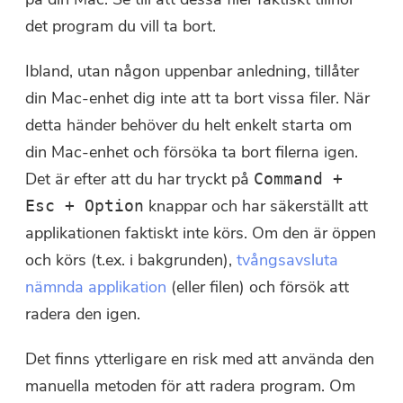
det program du vill ta bort.
Du är nästan klar.
Varma snabba
Ibland, utan någon uppenbar anledning, tillåter
Prenumerera på våra bästa
din Mac-enhet dig inte att ta bort vissa filer. När
Denna programvara kan endast
erbjudanden och nyheter om
detta händer behöver du helt enkelt starta om
laddas ner och användas på
iMyMac-appar.
din Mac-enhet och försöka ta bort filerna igen.
Mac. Du kan ange din e-
Det är efter att du har tryckt på
postadress för att få
Command +
nedladdningslänken och
knappar och har säkerställt att
Esc + Option
rabattkoden. Om du vill köpa
applikationen faktiskt inte körs. Om den är öppen
programvaran, vänligen klicka
och körs (t.ex. i bakgrunden),
tvångsavsluta
på
lagra
.
nämnda applikation
(eller filen) och försök att
radera den igen.
Ange en giltig e-postadress.
Det finns ytterligare en risk med att använda den
manuella metoden för att radera program. Om
Skicka