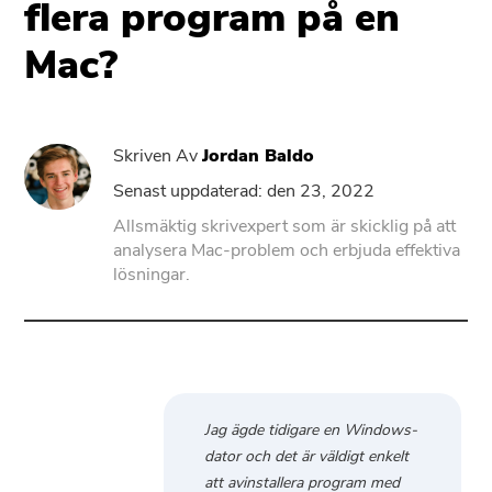
flera program på en
Mac?
PowerUninstall
Video Converter
Skriven Av
Jordan Baldo
Screen Recorder
Senast uppdaterad: den 23, 2022
Allsmäktig skrivexpert som är skicklig på att
analysera Mac-problem och erbjuda effektiva
PDF-kompressor
lösningar.
ONLINE
Gratis Video Converter
Jag ägde tidigare en Windows-
Free Video Editor
dator och det är väldigt enkelt
att avinstallera program med