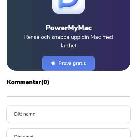
PowerMyMac
Rensa och snabba upp din Mac med
lätthet
Prova gratis
Kommentar(
0
)